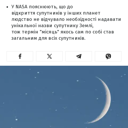
У NASA пояснюють, що до
відкриття супутників у інших планет
людство не відчувало необхідності надавати
унікальної назви супутнику Землі,
тож термін "місяць" якось сам по собі став
загальним для всіх супутників.