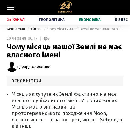
24 КАНАЛ
ГЕОПОЛІТИКА
ЕКОНОМІКА
БІЗНЕС
Gentleman
Життя
Чому місяць нашої Землі не має власного імені
20 червня,
06:17
3
Чому місяць нашої Землі не має
власного імені
Едуард Хомченко
ОСНОВНІ ТЕЗИ
Місяць як супутник Землі фактично не має
власного унікального імені. У різних мовах
Місяць має різні назви, це
протогерманського походження Moon,
латинського – Luna чи грецького – Selene, а
є й інші.