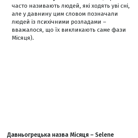
часто називають людей, які ходять уві сні,
але у давнину цим словом позначали
людей із психічними розладами –
вважалося, що їх викликають саме фази
Місяця).
Давньогрецька назва Місяця – Selene