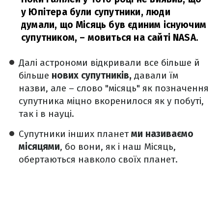
у Юпітера були супутники, люди
думали, що Місяць був єдиним існуючим
супутником,
– мовиться на сайті NASA.
Далі астрономи відкривали все більше й
більше
нових супутників,
давали їм
назви, але – слово "місяць" як позначення
супутника міцно вкоренилося як у побуті,
так і в науці.
Супутники інших планет
ми називаємо
місяцями
, бо вони, як і наш Місяць,
обертаються навколо своїх планет.