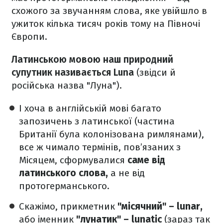
схожого за звучанням слова, яке увійшло в
ужиток кілька тисяч років тому на Півночі
Європи.
Латинською мовою наш природний
супутник називається Luna
(звідси й
російська назва "Луна").
І хоча в англійській мові багато
запозичень з латинської (частина
Британії була колонізована римлянами),
все ж чимало термінів, пов’язаних з
Місяцем, сформувалися
саме від
латинського слова,
а не від
протогерманського.
Скажімо, прикметник
"місячний" – lunar,
або іменник
"лунатик" – lunatic
(зараз так