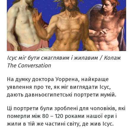
Ісус міг бути смаглявим і жилавим / Колаж
The Conversation
На думку доктора Уоррена, найкраще
уявлення про те, як міг виглядати Ісус,
дають давньоєгипетські портрети мумій.
Ці портрети були зроблені для чоловіків, які
померли між 80 – 120 роками нашої ери і
жили в тій же частині світу, де жив Ісус.