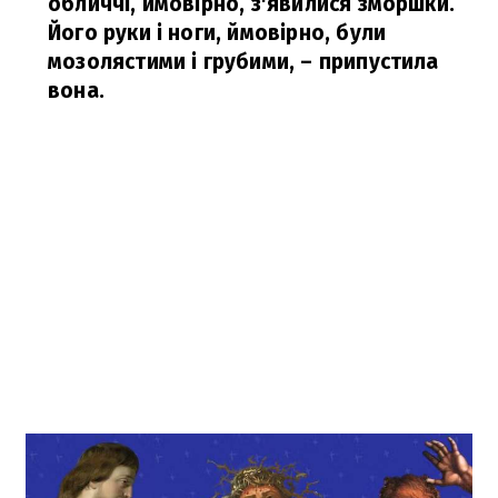
обличчі, ймовірно, з'явилися зморшки.
Його руки і ноги, ймовірно, були
мозолястими і грубими,
– припустила
вона.