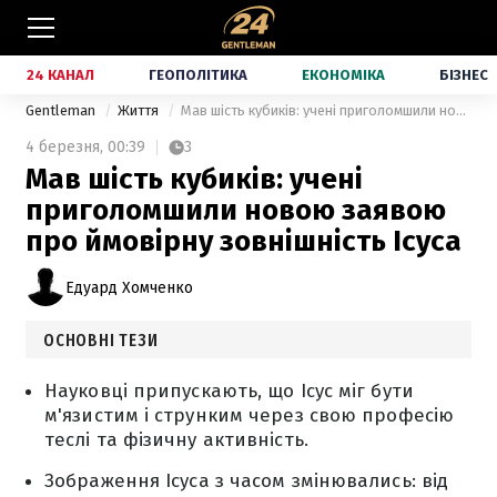
24 КАНАЛ
ГЕОПОЛІТИКА
ЕКОНОМІКА
БІЗНЕС
Gentleman
Життя
Мав шість кубиків: учені приголомшили новою заявою про ймовірну зовнішність Ісуса
4 березня,
00:39
3
Мав шість кубиків: учені
приголомшили новою заявою
про ймовірну зовнішність Ісуса
Едуард Хомченко
ОСНОВНІ ТЕЗИ
Науковці припускають, що Ісус міг бути
м'язистим і струнким через свою професію
теслі та фізичну активність.
Зображення Ісуса з часом змінювались: від