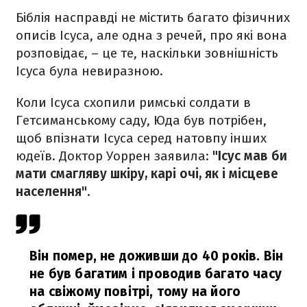
Біблія насправді не містить багато фізичних
описів Ісуса, але одна з речей, про які вона
розповідає, – це те, наскільки зовнішність
Ісуса була невиразною.
Коли Ісуса схопили римські солдати в
Гетсиманському саду, Юда був потрібен,
щоб впізнати Ісуса серед натовпу інших
юдеїв. Доктор Уоррен заявила:
"Ісус мав би
мати смагляву шкіру, карі очі, як і місцеве
населення".
Він помер, не доживши до 40 років. Він
не був багатим і проводив багато часу
на свіжому повітрі, тому на його