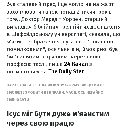
був сталевий прес, і це могло не на жарт
захоплювати жінок понад 2 тисячі років
тому. Доктор Мередіт Уоррен, старший
викладач біблійних і релігійних досліджень
в Шеффілдському університеті, сказала, що
м'язисті зображення Ісуса не є "повністю
помилковими", оскільки він, ймовірно, був
би "сильним і струнким" через свою
професію теслі, пише
24 Канал
з
посиланням на
The Daily Star.
ВАРТЕ УВАГИ ТЕСТ НА ФІЗИЧНУ ФОРМУ: ЯКЩО ВИ НЕ
ЗМОЖЕТЕ ЗРОБИТИ ЦІ ВПРАВИ, ЧАС ЩОСЬ НЕГАЙНО
ЗМІНЮВАТИ
Ісус міг бути дуже м'язистим
через свою працю