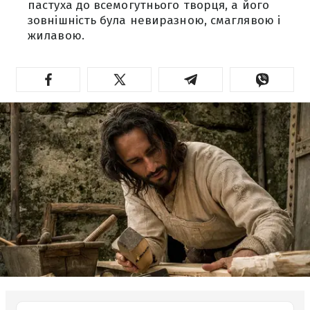
пастуха до всемогутнього творця, а його
зовнішність була невиразною, смаглявою і
жилавою.