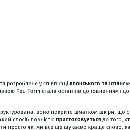
ття розроблене у співпраці
японського та іспансь
назвою Peu Form стала останнім доповненням і до 
руктурована, воно покрите шматком шкіри, що ог
такий спосіб повністю
пристосовується
до того, хт
и просто як, ми все ще шукаємо краще слово, ка