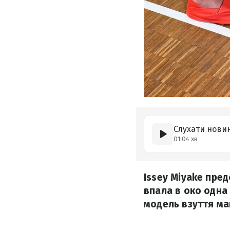
Слухати нови
01:04 хв
Issey Miyake пред
впала в око одна
модель взуття ма