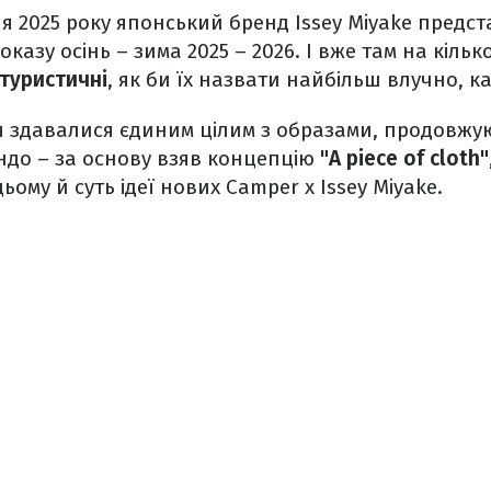
я 2025 року японський бренд Issey Miyake предс
оказу осінь – зима 2025 – 2026. І вже там на кіль
туристичні
, як би їх назвати найбільш влучно, ка
 здавалися єдиним цілим з образами, продовжуюч
ндо – за основу взяв концепцію
"A piece of cloth"
ьому й суть ідеї нових Camper x Issey Miyake.