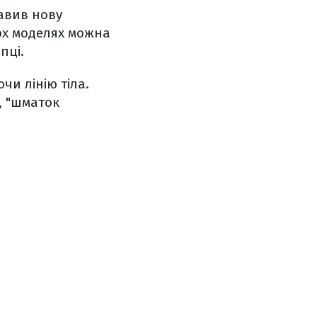
тавив нову
кох моделях можна
пці.
и лінію тіла.
, "шматок