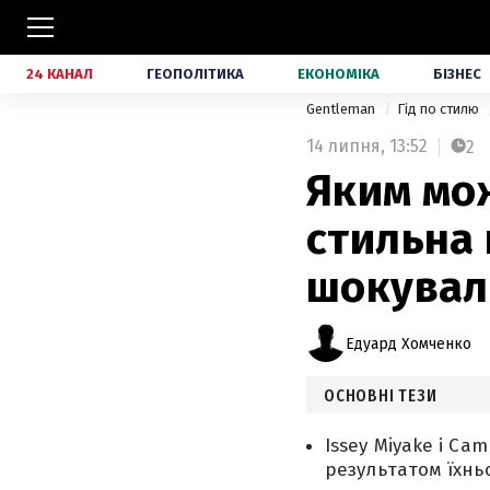
24 КАНАЛ
ГЕОПОЛІТИКА
ЕКОНОМІКА
БІЗНЕС
Gentleman
Гід по стилю
14 липня,
13:52
2
Яким мож
стильна 
шокувала
Едуард Хомченко
ОСНОВНІ ТЕЗИ
Issey Miyake і C
результатом їхнь