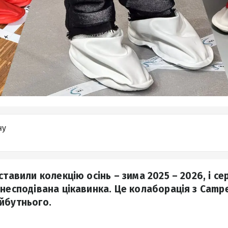
ну
ставили колекцію осінь – зима 2025 – 2026, і с
 несподівана цікавинка. Це колаборація з Campe
йбутнього.