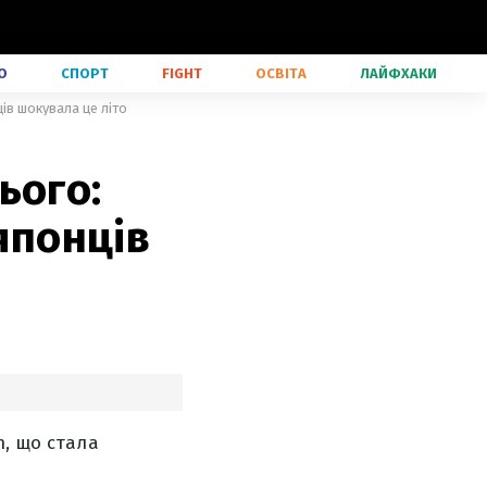
О
СПОРТ
FIGHT
ОСВІТА
ЛАЙФХАКИ
ів шокувала це літо
ього:
японців
m, що стала