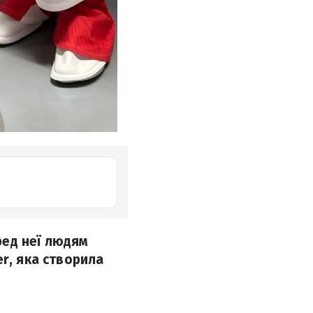
еред неї людям
r, яка створила