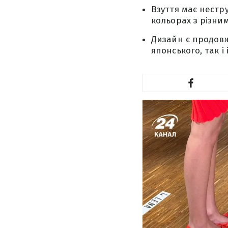
Взуття має нестр
кольорах з різни
Дизайн є продовже
японського, так і