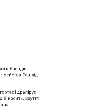
кого
брендів.
сімейства Peu від
ортає і драпірує
о її носить. Взуття
пці.