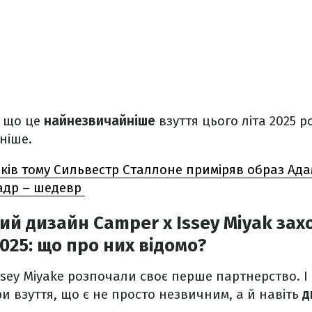
, що це
найнезвичайніше
взуття цього літа 2025 р
ніше.
оків тому Сильвестр Сталлоне приміряв образ Ад
кадр – шедевр
й дизайн Camper x Issey Miyak захо
025: що про них відомо?
ssey Miyake розпочали своє перше партнерство. І
и взуття, що є не просто незвичним, а й навіть
д