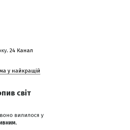
оку.
24 Канал
ама у найкращій
пив світ
 воно вилилося у
ивним
.