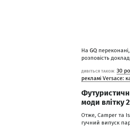
На
GQ
переконані
розповість доклад
30 р
ДИВІТЬСЯ ТАКОЖ
рекламі Versace: 
Футуристични
моди влітку 2
Отже, Camper та I
гучний випуск пар