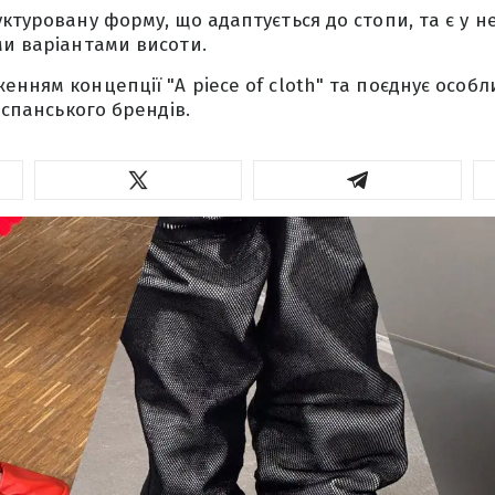
уктуровану форму, що адаптується до стопи, та є у 
ми варіантами висоти.
нням концепції "A piece of cloth" та поєднує особл
 іспанського брендів.