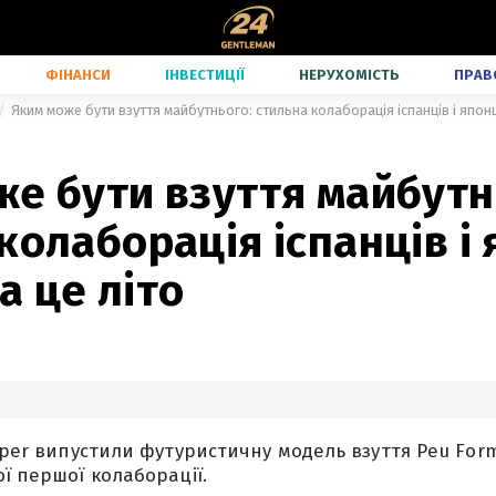
ФІНАНСИ
ІНВЕСТИЦІЇ
НЕРУХОМІСТЬ
ПРАВ
Яким може бути взуття майбутнього: стильна колаборація іспанців і японц
е бути взуття майбутн
колаборація іспанців і 
 це літо
amper випустили футуристичну модель взуття Peu For
ої першої колаборації.