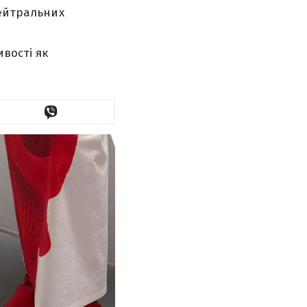
нейтральних
ивості як