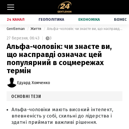
24 КАНАЛ
ГЕОПОЛІТИКА
ЕКОНОМІКА
БІЗНЕС
Gentleman
Життя
Альфа-чоловік: чи знаєте ви, що насправді означає цей популярний в соцмережах термін
27 березня,
06:43
3
Альфа-чоловік: чи знаєте ви,
що насправді означає цей
популярний в соцмережах
термін
Едуард Хомченко
ОСНОВНІ ТЕЗИ
Альфа-чоловіки мають високий інтелект,
впевненість у собі, схильні до лідерства і
здатні приймати важливі рішення.