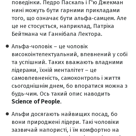
поведінки. Педро Паскаль і Г'ю Джекман
нині можуть бути гарними прикладами
того, що означає бути альфа-самцем. Але
це не стосується, наприклад, Патріка
Бейтмана чи Ганнібала Лектора.
Альфа-чоловік – це чоловік
високоінтелектуальний, впевнений у собі
та успішний. Таких вважають владними
лідерами, їхній менталітет – це
самовпевненість, самоконтроль і життя
сьогоднішнім днем, бо впоратися можна з
будь-чим. Ось такий опис наводить
Science of People
.
Альфи досягають найвищих посад, бо
вони природжені лідери. Такі чоловіки
зазвичай напористі, і їм комфортно на