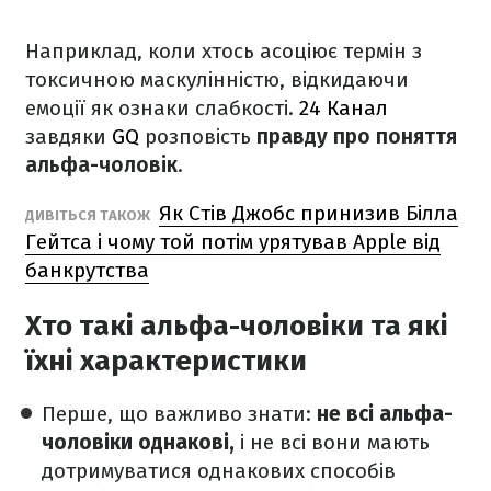
Наприклад, коли хтось асоціює термін з
токсичною маскулінністю, відкидаючи
емоції як ознаки слабкості.
24 Канал
завдяки
GQ
розповість
правду про поняття
альфа-чоловік
.
Як Стів Джобс принизив Білла
ДИВІТЬСЯ ТАКОЖ
Гейтса і чому той потім урятував Apple від
банкрутства
Хто такі альфа-чоловіки та які
їхні характеристики
Перше, що важливо знати:
не всі альфа-
чоловіки однакові,
і не всі вони мають
дотримуватися однакових способів