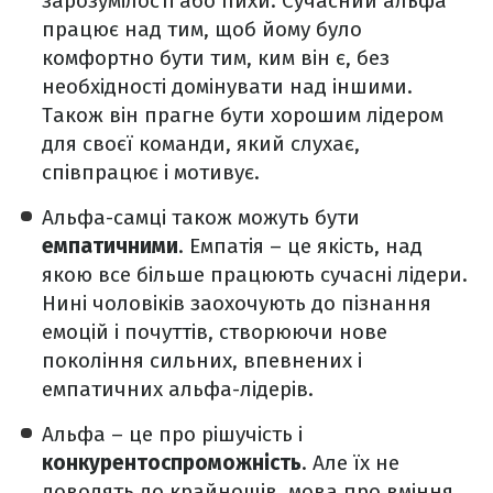
зарозумілості або пихи. Сучасний альфа
працює над тим, щоб йому було
комфортно бути тим, ким він є, без
необхідності домінувати над іншими.
Також він прагне бути хорошим лідером
для своєї команди, який слухає,
співпрацює і мотивує.
Альфа-самці також можуть бути
емпатичними
. Емпатія – це якість, над
якою все більше працюють сучасні лідери.
Нині чоловіків заохочують до пізнання
емоцій і почуттів, створюючи нове
покоління сильних, впевнених і
емпатичних альфа-лідерів.
Альфа – це про рішучість і
конкурентоспроможність
. Але їх не
доводять до крайнощів, мова про вміння