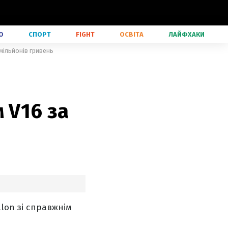
О
СПОРТ
FIGHT
ОСВІТА
ЛАЙФХАКИ
 мільйонів гривень
 V16 за
llon зі справжнім