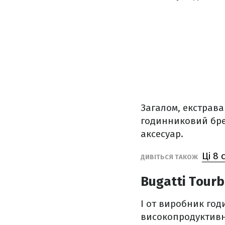
Загалом, екстрава
годинниковий бр
аксесуар.
Ці 8 
ДИВІТЬСЯ ТАКОЖ
Bugatti Tour
І от виробник год
високопродуктивни