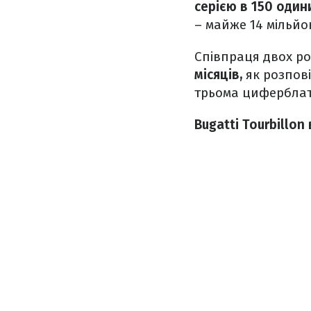
серією в 150 один
– майже 14 мільйо
Співпраця двох ро
місяців,
як розпов
трьома циферблат
Bugatti Tourbillon