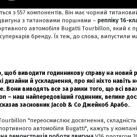
ься з 557 компонентів. Він має чорний титановий
двигуна з титановими поршнями –
репліку 16-к
ртивного автомобіля Bugatti Tourbillon, який є
суперкарів бренду. Їх теж, до слова, випустили 
о, щоб виводити годинникову справу на новий р
 дизайни й ускладнення, про які ніхто навіть не
ме. Вони виводять все за рамки того, що всі в
llon – наш найпередовіший годинник, велике до
сказав засновник Jacob & Co Джейкоб Арабо.
Tourbillon "переосмислює досягнення, складність 
портивного автомобіля Bugatti", кажуть у компан
чна демонстрація роботи двигуна
V16 протягом 2