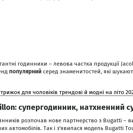
гантні годинники – левова частка продукції Jaco
енд
популярний
серед знаменитостей, які шукаю
стрижок для чоловіків трендові й модні на літо 20
billon: супергодинник, натхненний 
инників розпочав нове партнерство з Bugatti – 
х автомобілів. Так і з'явилася модель Bugatti To