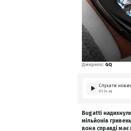
Джерело:
GQ
Слухати нови
01:34 хв
Bugatti надихнули
мільйонів гривень
вона справді має 