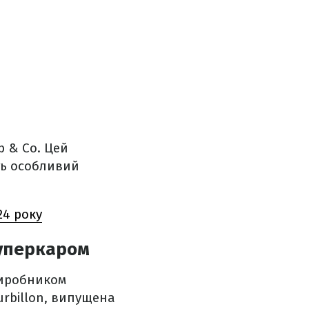
b & Co. Цей
ть особливий
24 року
суперкаром
виробником
urbillon, випущена