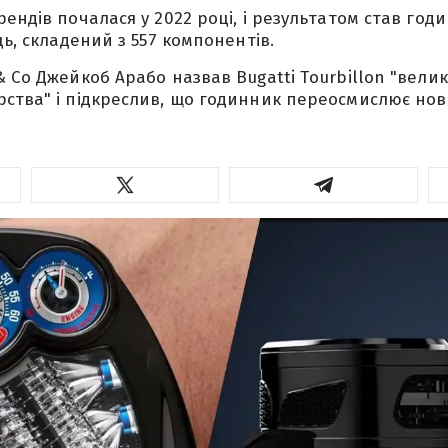
рендів почалася у 2022 році, і результатом став го
ць, складений з 557 компонентів.
& Co Джейкоб Арабо назвав Bugatti Tourbillon "вел
ства" і підкреслив, що годинник переосмислює но