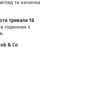
вигляд та начинка
ота тривала 18
ав годинник з
я.
cob & Co