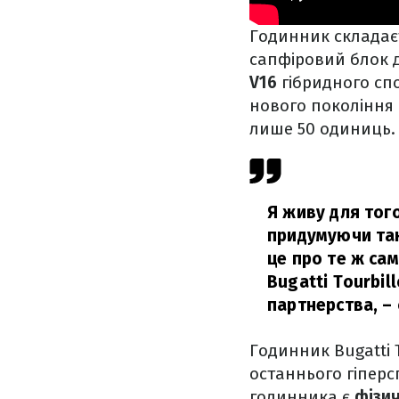
Годинник складаєт
сапфіровий блок 
V16
гібридного спо
нового покоління 
лише 50 одиниць.
Я живу для тог
придумуючи такі
це про те ж са
Bugatti Tourbi
партнерства,
– 
Годинник Bugatti 
останнього гіперс
годинника є
фізи