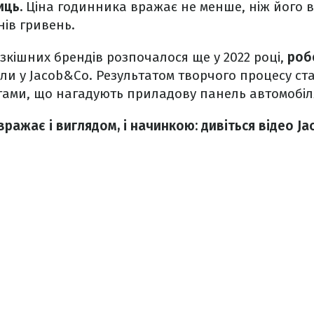
иць.
Ціна годинника вражає не менше, ніж його 
нів гривень.
зкішних брендів розпочалося ще у 2022 році,
роб
іли у Jacob&Co. Результатом творчого процесу ст
ами, що нагадують приладову панель автомобіл
 вражає і виглядом, і начинкою: дивіться відео Ja