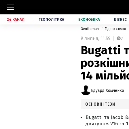
24 КАНАЛ
ГЕОПОЛІТИКА
ЕКОНОМІКА
БІЗНЕС
Gentleman
Гід по стилю
9 липня,
11:59
2
Bugatti 
розкішни
14 мільй
Едуард Хомченко
ОСНОВНІ ТЕЗИ
Bugatti та Jacob 
двигуном V16 за 1