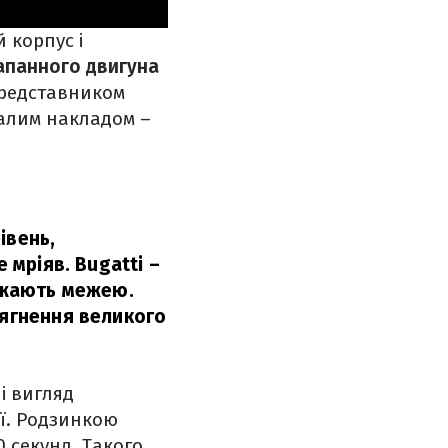
 корпус і
лапанного двигуна
 представником
малим накладом –
івень,
 мріяв. Bugatti –
важають межею.
сягнення великого
і вигляд
ії. Родзинкою
0 секунд. Такого