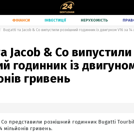
ФІНАНСИ
ІНВЕСТИЦІЇ
НЕРУХОМІСТЬ
ПРАВ
Bugatti та Jacob & Co випустили розкішний годинник із двигуном V16 за 14
та Jacob & Co випустили
й годинник із двигуном
онів гривень
& Co представили розкішний годинник Bugatti Tourbi
4 мільйонів гривень.