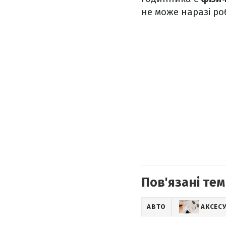
не може наразі ро
Пов'язані тем
АВТО
АКСЕС