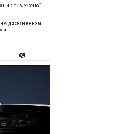
динник обмеженої
иким досягненням
вий