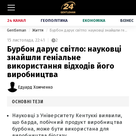
24 КАНАЛ
ГЕОПОЛІТИКА
ЕКОНОМІКА
БІЗНЕС
Gentleman
Життя
Бурбон дарує світло: науковці знайшли геніальне використання відходів його виробництва
15 листопада,
22:41
2
Бурбон дарує світло: науковці
знайшли геніальне
використання відходів його
виробництва
Едуард Хомченко
ОСНОВНІ ТЕЗИ
Науковці з Університету Кентуккі виявили,
що барда, побічний продукт виробництва
бурбона, може бути використана для
виробництва біогазу.