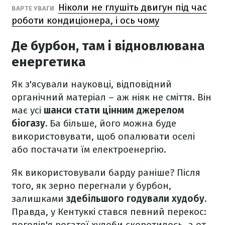
Ніколи не глушіть двигун під час
ВАРТЕ УВАГИ
роботи кондиціонера, і ось чому
Де бурбон, там і відновлювана
енергетика
Як з'ясували науковці, відповідний
органічний матеріал – аж ніяк не сміття. Він
має усі
шанси стати цінним джерелом
біогазу.
Ба більше, його можна буде
використовувати, щоб опалювати оселі
або постачати їм електроенергію.
Як використовували барду раніше? Після
того, як зерно перегнали у бурбон,
залишками
здебільшого годували худобу.
Правда, у Кентуккі стався певний перекос:
поголів'я рогатої худоби скоротилось, а от