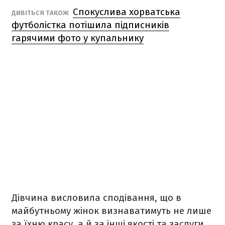
Спокуслива хорватська
ДИВІТЬСЯ ТАКОЖ
футболістка потішила підписників
гарячими фото у купальнику
Дівчина висловила сподівання, що в
майбутньому жінок визнаватимуть не лише
за їхню красу, а й за інші якості та заслуги.