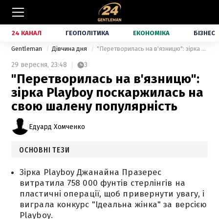
24 КАНАЛ
ГЕОПОЛІТИКА
ЕКОНОМІКА
БІЗНЕС
Gentleman
Дівчина дня
"Перетворилась на в'язницю": зірка Playboy поскаржилась на свою шалену популярність
29 вересня,
23:48
3
"Перетворилась на в'язницю":
зірка Playboy поскаржилась на
свою шалену популярність
Едуард Хомченко
ОСНОВНІ ТЕЗИ
Зірка Playboy Джанайна Празерес
витратила 758 000 фунтів стерлінгів на
пластичні операції, щоб привернути увагу, і
виграла конкурс "Ідеальна жінка" за версією
Playboy.