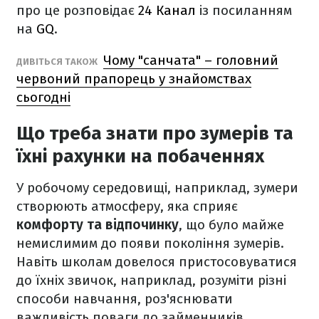
про це розповідає
24 Канал
із посиланням
на
GQ
.
Чому "санчата" – головний
ДИВІТЬСЯ ТАКОЖ
червоний прапорець у знайомствах
сьогодні
Що треба знати про зумерів та
їхні рахунки на побаченнях
У робочому середовищі, наприклад, зумери
створюють атмосферу, яка сприяє
комфорту та відпочинку
, що було майже
немислимим до появи покоління зумерів.
Навіть школам довелося пристосовуватися
до їхніх звичок, наприклад, розуміти різні
способи навчання, роз'яснювати
важливість поваги до займенників,