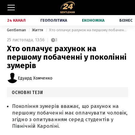
24 КАНАЛ
ГЕОПОЛІТИКА
ЕКОНОМІКА
БІЗНЕС
Gentleman
Життя
Хто оплачує рахунок на першому побаченні у поколінні зумерів
25 листопада,
13:56
3
Хто оплачує рахунок на
першому побаченні у поколінні
зумерів
Едуард Хомченко
ОСНОВНІ ТЕЗИ
Покоління зумерів вважає, що рахунок на
першому побаченні має оплачувати чоловік,
згідно з опитуванням серед студентів у
Північній Кароліні.