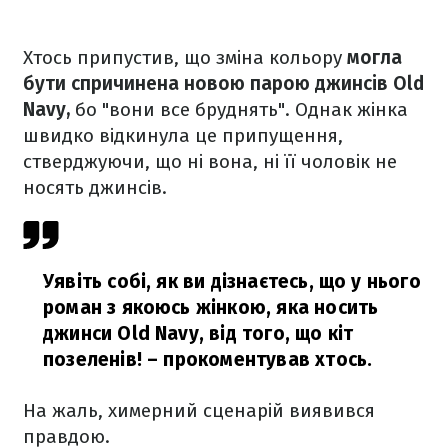
Хтось припустив, що зміна кольору
могла
бути спричинена новою парою джинсів Old
Navy,
бо "вони все бруднять". Однак жінка
швидко відкинула це припущення,
стверджуючи, що ні вона, ні її чоловік не
носять джинсів.
Уявіть собі, як ви дізнаєтесь, що у нього
роман з якоюсь жінкою, яка носить
джинси Old Navy, від того, що кіт
позеленів!
– прокоментував хтось.
На жаль, химерний сценарій виявився
правдою.