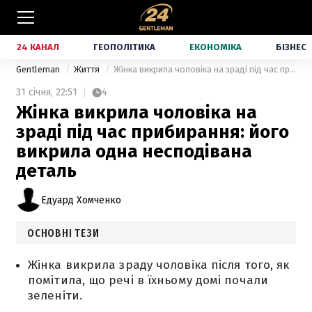
24 КАНАЛ
ГЕОПОЛІТИКА
ЕКОНОМІКА
БІЗНЕС
Gentleman
Життя
Жінка викрила чоловіка на зраді під час прибирання: його викрила одна несподівана деталь
31 січня,
22:51
4
Жінка викрила чоловіка на
зраді під час прибирання: його
викрила одна несподівана
деталь
Едуард Хомченко
ОСНОВНІ ТЕЗИ
Жінка викрила зраду чоловіка після того, як
помітила, що речі в їхньому домі почали
зеленіти.