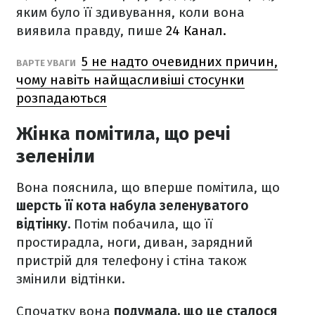
яким було її здивування, коли вона
виявила правду, пише
24 Канал.
5 не надто очевидних причин,
ВАРТЕ УВАГИ
чому навіть найщасливіші стосунки
розпадаються
Жінка помітила, що речі
зеленіли
Вона пояснила, що вперше помітила, що
шерсть її кота набула зеленуватого
відтінку.
Потім побачила, що її
простирадла, ноги, диван, зарядний
пристрій для телефону і стіна також
змінили відтінки.
Спочатку вона
подумала, що це сталося