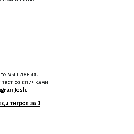
ого мышления.
 тест со спичками
agran Josh.
ди тигров за 3