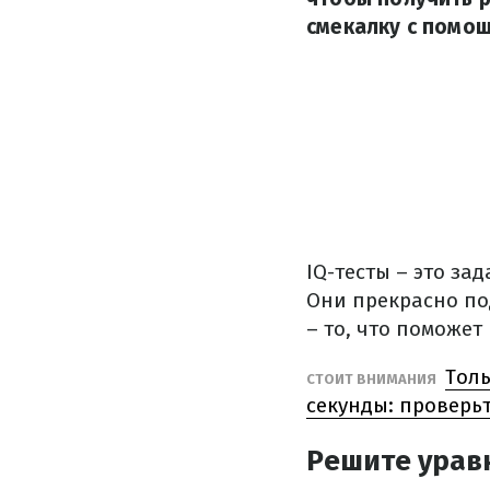
смекалку с помощ
IQ-тесты – это за
Они прекрасно под
– то, что поможет
Толь
СТОИТ ВНИМАНИЯ
секунды: проверьт
Решите уравн