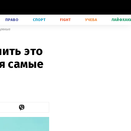
ПРАВО
СПОРТ
FIGHT
УЧЕБА
ЛАЙФХАК
 умные
ить это
ся самые