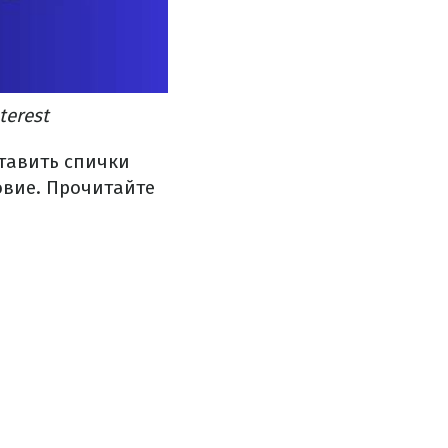
terest
тавить спички
овие. Прочитайте