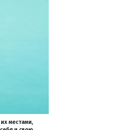
 их местами,
 себя и свою