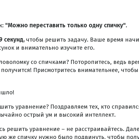
к:
"Можно переставить только одну спичку".
9 секунд,
чтобы решить задачу. Ваше время начи
унок и внимательно изучите его.
ловоломку со спичками? Поторопитесь, ведь вре
е получится! Присмотритесь внимательнее, чтоб
вышло!
ешить уравнение? Поздравляем тех, кто справился
ычайно острый ум и высокий интеллект.
сь решить уравнение – не расстраивайтесь. Дал
кую же спичку нужно было подвинуть, чтобы по