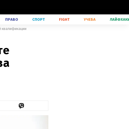
ПРАВО
СПОРТ
FIGHT
УЧЕБА
ЛАЙФХАК
ой квалификации
те
за