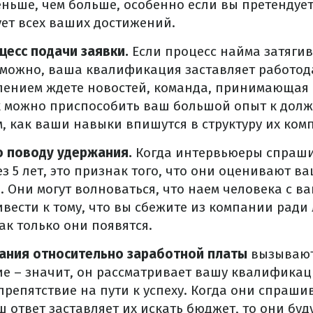
ньше, чем больше, особенно если вы претендует
ует всех ваших достижений.
цесс подачи заявки.
Если процесс найма затягив
зможно, ваша квалификация заставляет работод
пением ждете новостей, команда, принимающая 
 можно приспособить ваш большой опыт к должн
, как ваши навыки впишутся в структуру их ком
о поводу удержания.
Когда интервьюеры спраши
ез 5 лет, это признак того, что они оценивают в
 Они могут волноваться, что наем человека с в
вести к тому, что вы сбежите из компании ради
ак только они появятся.
ания относительно заработной платы
вызывают
е – значит, он рассматривает вашу квалификац
репятствие на пути к успеху. Когда они спраши
 ответ заставляет их искать бюджет, то они буду