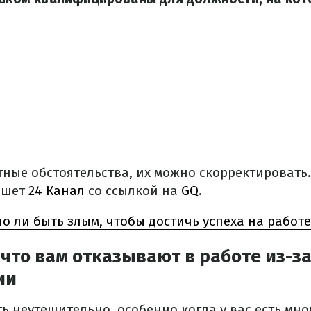
тные обстоятельства, их можно скорректировать
ишет
24 Канал
со ссылкой на
GQ
.
о ли быть злым, чтобы достичь успеха на работе
 что вам отказывают в работе из-з
ии
ь неутешительно, особенно когда у вас есть мн