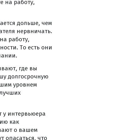
е на работу,
ается дольше, чем
ателя нервничать.
на работу,
ости. То есть они
пании.
вают, где вы
ашу долгосрочную
ашим уровнем
 лучших
 у интервьюера
ию как
вают о вашем
т опасаться, что