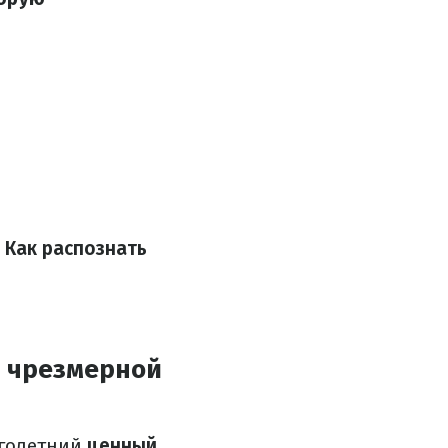
.
Как распознать
а чрезмерной
оголетний
ценный