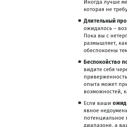
Иногда лучше ме
которая не треб
Длительный про
ожидалось – во
Пока вы с нетер
размышляет, как
обеспокоены тем
Беспокойство п
видите себя чер
приверженность.
опыта может при
возможностей, к
Если ваши
ожид
явное недоумени
потенциальное п
диапазоне, а ваш