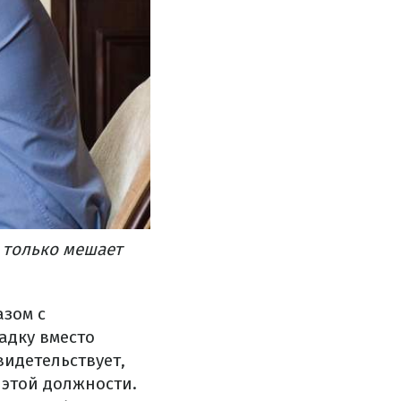
н только мешает
азом с
адку вместо
видетельствует,
 этой должности.