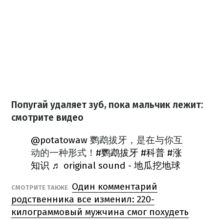
Попугай удаляет зуб, пока мальчик лежит:
смотрите видео
@potatowaw
鹦鹉拔牙，是在与你互
动的一种形式！
#鹦鹉拔牙
#科普
#涨
知识
♬ original sound - 地瓜挖地球
Один комментарий
СМОТРИТЕ ТАКЖЕ
родственника все изменил: 220-
килограммовый мужчина смог похудеть