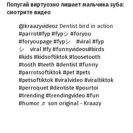
Попугай виртуозно лишает мальчика зуба:
смотрите видео
@kraazyvideoz
Dentist bird in action
#parrot
#fyp
#fypシ
#foryou
#foryoupage
#fypシ゚
#viral
#fyp
シ゚viral
#fy
#funnyvideos
#birds
#kids
#kidsoftiktok
#loosetooth
#tooth
#teeth
#dentist
#funny
#parrotsoftiktok
#pet
#pets
#petsoftiktok
#viralvideo
#viraltiktok
#perroquet
#dentiste
#pourtoi
#trending
#trendingvideo
#fun
#humor
♬ son original - Kraazy