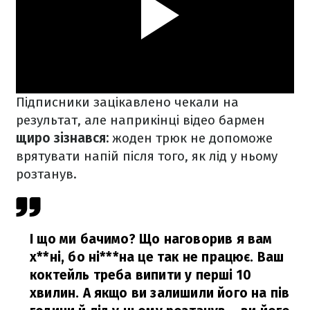
Підписники зацікавлено чекали на
результат, але наприкінці відео бармен
щиро зізнався:
жоден трюк не допоможе
врятувати напій після того, як лід у ньому
розтанув.
І що ми бачимо? Що наговорив я вам
х**ні, бо ні***на це так не працює. Ваш
коктейль треба випити у перші 10
хвилин. А якщо ви залишили його на пів