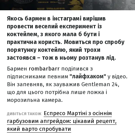
Якось бармен в інстаграмі вирішив
провести веселий експеримент із
коктейлем, з якого мала б бути і
практична користь. Мовиться про спробу
порятунку коктейлю, який трохи
застоявся – тож в ньому розтанув лід.
Бармен
rombarbarr
поділився з
підписниками певним
"лайфхаком"
у відео.
Він запевняв, як зауважив Gentleman 24,
що для цього потрібна лише ложка і
морозильна камера.
Еспресо Мартіні з осіннім
ДИВІТЬСЯ ТАКОЖ
гарбузовим апгрейдом: цікавий рецепт,
який варто спробувати