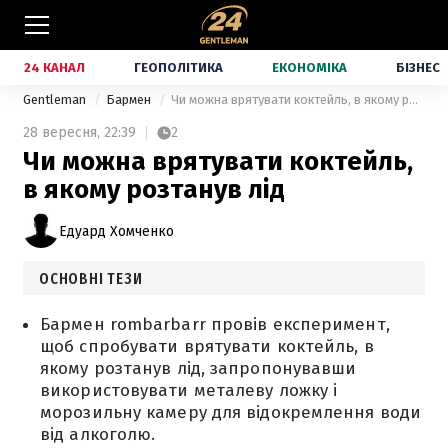
24 КАНАЛ
ГЕОПОЛІТИКА
ЕКОНОМІКА
БІЗНЕС
Gentleman
Бармен
Чи можна врятувати коктейль, в якому розтанув лід
28 вересня,
22:39
2
Чи можна врятувати коктейль,
в якому розтанув лід
Едуард Хомченко
ОСНОВНІ ТЕЗИ
Бармен rombarbarr провів експеримент,
щоб спробувати врятувати коктейль, в
якому розтанув лід, запропонувавши
використовувати металеву ложку і
морозильну камеру для відокремлення води
від алкоголю.