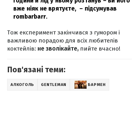
години й лід у ньому розтанув – ви його
вже ніяк не врятуєте,
– підсумував
rombarbarr.
Тож експеримент закінчився з гумором і
важливою порадою для всіх любителів
коктейлів:
не зволікайте,
пийте вчасно!
Пов'язані теми:
АЛКОГОЛЬ
GENTLEMAN
БАРМЕН