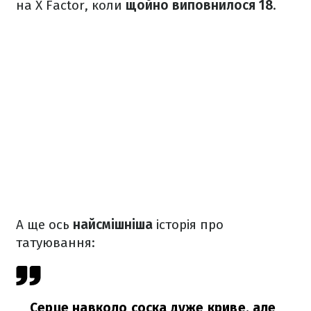
на X Factor, коли
щойно виповнилося 18
.
А ще ось
найсмішніша
історія про
татуювання:
Серце навколо соска дуже криве, але