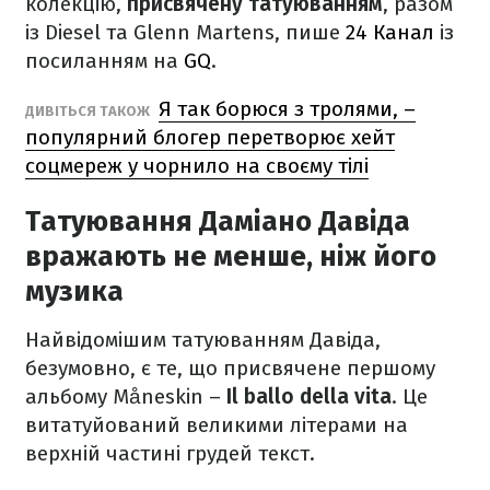
колекцію,
присвячену татуюванням
, разом
із Diesel та Glenn Martens, пише
24 Канал
із
посиланням на
GQ
.
Я так борюся з тролями, –
ДИВІТЬСЯ ТАКОЖ
популярний блогер перетворює хейт
соцмереж у чорнило на своєму тілі
Татуювання Даміано Давіда
вражають не менше, ніж його
музика
Найвідомішим татуюванням Давіда,
безумовно, є те, що присвячене першому
альбому Måneskin –
Il ballo della vita
. Це
витатуйований великими літерами на
верхній частині грудей текст.