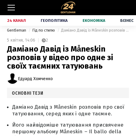
24 КАНАЛ
ГЕОПОЛІТИКА
ЕКОНОМІКА
БІЗНЕС
Gentleman
Гід по стилю
Даміано Давід із Måneskin розповів у відео про одне зі своїх таємних татуювань
5 квітня,
14:06
2
Даміано Давід із Måneskin
розповів у відео про одне зі
своїх таємних татуювань
Едуард Хомченко
ОСНОВНІ ТЕЗИ
Даміано Давід з Måneskin розповів про свої
татуювання, серед яких і одне таємне.
Його найвідоміше татуювання присвячене
першому альбому Måneskin – Il ballo della